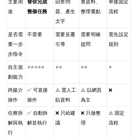
主要用
替你完成
回答問
查資料、
串接固定
途
整個任務
題、產生
整理重點
流程
文字
是否需
不需要
需要反覆
需要明確
需先設定
要一步
引導
提問
規則
步指令
自主規
⭐⭐⭐⭐⭐
⭐⭐
⭐⭐
⭐
劃能力
跨媒介
✅ 可直接
⚠️ 需人工
⚠️ 以網頁
❌
操作
操作
貼資料
為主
任務拆
✅ 自動拆
❌ 只給建
❌ 只做整
⚠️ 固定
解與執
解並執行
議
理
流程
行