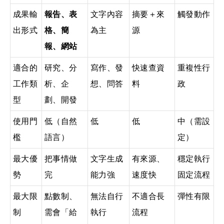
成果輸
報告、表
文字內容
摘要＋來
觸發動作
出形式
格、簡
為主
源
報、網站
適合的
研究、分
寫作、發
快速查資
重複性行
工作類
析、企
想、問答
料
政
型
劃、開發
使用門
低（自然
低
低
中（需設
檻
語言）
定）
最大優
把事情做
文字生成
有來源、
穩定執行
勢
完
能力強
速度快
固定流程
最大限
點數制、
無法自行
不適合長
彈性有限
制
需會「給
執行
流程