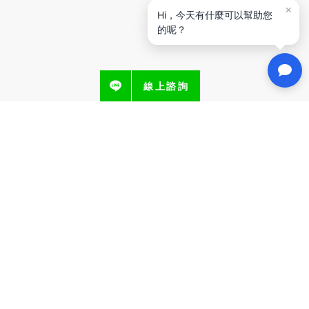
線上諮詢
地址
台北市中山區民生東路一段51號4F
電話
02-66043678
業務洽詢信箱
info+sale@ibest.com.tw
客服洽詢信箱
info+service@ibest.com.tw
愛貝思策略（AiBest Strategy）以 AI First 思維出發，將 AI 導
入網站設計、內容管理與營運流程中，協助企業在不增加人力