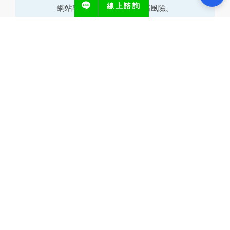
線上諮詢
網站專案無OWASP TOP10高風險。
More Service
其他服務項目
主機空間代管
愛貝思精挑細選市面上千百家的主機託管商，不斷的