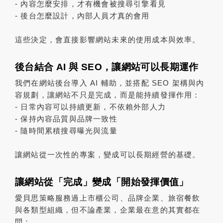
- 內容怎麼安排，才有機會被搜尋引擎看見
- 後台怎麼設計，內部人員才真的會用
這些決定，會直接影響網站未來的使用成本與效率。
後台結合 AI 與 SEO，讓網站可以長期運作
我們在網站後台導入 AI 輔助，並搭配 SEO 架構與內
容規劃，讓網站不只是完成，而是能持續發揮作用：
- 日常內容可以持續更新，不依賴外部人力
- 保持內容品質與品牌一致性
- 隨時間累積搜尋曝光與流量
讓網站從一次性的專案，變成可以長期經營的基礎。
讓網站從「完成」變成「開始發揮價值」
愛貝思策略服務過上市櫃公司、品牌企業、旅宿餐飲
與各類型組織，但不論產業，企業最在意的其實都在
問：