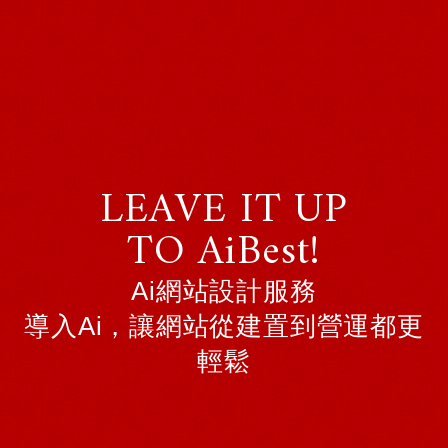
LEAVE IT UP
TO AiBest!
Ai網站設計服務
導入Ai，讓網站從建置到營運都更
輕鬆