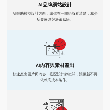
AI品牌網站設計
AI 輔助模擬設計方向，讓你在一開始就看清楚，減少
反覆修改與決策風險。
AI內容與素材產出
快速產出圖片與內容，搭配設計師把關，讓更新不再
依賴高成本製作。